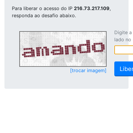
Para liberar o acesso
do IP
216.73.217.109
,
responda ao desafio abaixo.
Digite 
lado no
[trocar imagem]